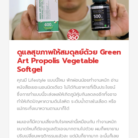
ดูแลสุขภาพให้สมดุลย์ด้วย Green
Art Propolis Vegetable
Softgel
คุณมี Lifestyle แบบนี้ไหม พักผ่อนน้อยทำงานหนัก อ่าน
หนังสือเยอะนอนนิดเดียว ไม่ได้กินอาหารที่เป็นประโยชน์
ซึ่งการทำแบบนี้จะส่งผลให้เกิดภูมิคุ้มกันลดลงอีกทั้งอาจ
ทำให้เกิดปัญหาความดันโลหิต ระดับน้ำตาลในเลือด หรือ
แม้กระทั้งเบาหวานตามมาก็ได้
ผมเองก็มีความเสี่ยงกับโรคเหล่านี้เหมือนกัน ทำงานหนัก
ขนาดไหนก็ต้องดูแลตัวเองมากตามไปด้วย ผมก็พยายาม
ปรับเปลี่ยนพฤติกรรมแล้วละ แต่มันก็ยากมาก ฉะนั้นก็เลย