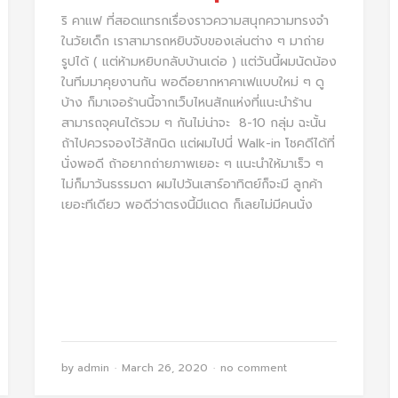
ริ คาแฟ ที่สอดแทรกเรื่องราวความสนุกความทรงจำ
ในวัยเด็ก เราสามารถหยิบจับของเล่นต่าง ๆ มาถ่าย
รูปได้ ( แต่ห้ามหยิบกลับบ้านเด่อ ) แต่วันนี้ผมนัดน้อง
ในทีมมาคุยงานกัน พอดีอยากหาคาเฟแบบใหม่ ๆ ดู
บ้าง ก็มาเจอร้านนี้จากเว็บไหนสักแห่งที่แนะนำร้าน
สามารถจุคนได้รวม ๆ กันไม่น่าจะ 8-10 กลุ่ม ฉะนั้น
ถ้าไปควรจองไว้สักนิด แต่ผมไปนี่ Walk-in โชคดีได้ที่
นั่งพอดี ถ้าอยากถ่ายภาพเยอะ ๆ แนะนำให้มาเร็ว ๆ
ไม่ก็มาวันธรรมดา ผมไปวันเสาร์อาทิตย์ก็จะมี ลูกค้า
เยอะทีเดียว พอดีว่าตรงนี้มีแดด ก็เลยไม่มีคนนั่ง
by
admin
March 26, 2020
no comment