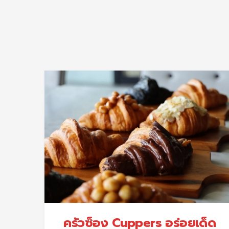
ครัวซ็อง Cuppers อร่อยเด็ด