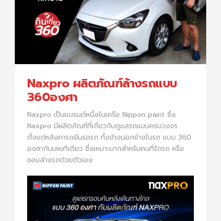
Naxpro ผลิตภัณฑ์ล้างรถแบบ
360องศา
Naxpro เป็นแบรนด์หนึ่งในเครือ Nippon paint ซึ่ง
Naxpro มีผลิตภัณฑ์ที่เกี่ยวกับดูแลรถแบบครบวงจร
ตั้งแต่หลังคารถยันรอรถ ทั้งข้างนอกข้างในรถ แบบ 360
องศากันเลยทีเดียว ซึ่งเหมาะมากสำหรับคนที่รักรถ หรือ
ชอบล้างรถด้วยตัวเอง