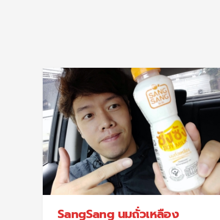
SangSang นมถั่วเหลือง