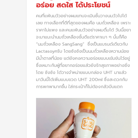
อร่อย สดใส ได้ประโยชน์
คนที่แพ้นมวัวอย่างผมแทบจะเมินชั้นวางนมวัวไปได้
เลย ทางเลือกที่ดีที่สุดของผมคือ นมถั่วเหลือง เพราะ
ราคาไม่แพง และคนแพ้นมวัวอย่างผมดื่มได้ วันนี้อยา
จะมาแนะนำนมถั่วเหลืองชั้นดีแต่ราคาเบา ๆ นั้นก็คือ
“นมถั่วเหลือง SangSang” ซึ่งเป็นแบรนด์เดียวกับ
Lactasoyครับ โดยซังซังเป็นนมถั่วเหลืองหวานน้อย
มีน้ำตาลที่น้อย แต่ยังคงความอร่อยแบบเข้มข้นไว้อยู่
ซึ่งเหมาะกับผู้ที่อยากอร่อยแล้วยังรักสุขภาพอย่างยิ่ง
โดย ซังซัง ได้วางจำหน่ายแบบกล่อง UHT มาแล้ว
มาวันนี้ได้เพิ่มแบบขวด UHT 200ml ซึ่งสะดวกกับ
การพกพามากขึ้น ใส่กระเป๋าก็ไม่ต้องกลัวบีบแตก