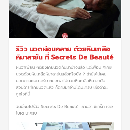
รีวิว นวดผ่อนคลาย ด้วยหินเกลือ
หิมาลายัน ที่ Secrets De Beauté
ผมว่าเพื่อน ๆต้องเคยนวดกันมาบ้างแล้ว แต่เพื่อน ๆเคย
นวดด้วยหินเกลือหิมาลายันแล้วหรือยัง ? ถ้ายังไม่เคย
นวดตามผมมาครับ ผมจะพาไปนวดหินเกลือหิมาลายัน
ส่วนใครที่เคยนวดแล้ว ก็ตามมาอ่านได้นะครับ เผื่อว่าจะ
ถูกใจที่นี่
วันนี้ผมไปรีวิว Secrets De Beauté
อ่านว่า ซีเคร็ท เดอ
โบเต้ นะครับ