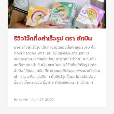
รีวิวโจ๊กกึ่งสำเร็จรูป ตรา ฮักปัน
อาหารกึ่งสำเร็จรูป เป็นทางรอดของมื้อเช้าสุดเร่งรีบ ซึ่ง
ตอนนี้หลายคน WFH กัน ไม่ได้เร่งรีบในตอนเช้าแต่
แน่นอนความขี้เกียจนั้นมีอยู่ การหาอะไรทำง่าย ๆ กินต้น
เช้าก็ยังต้องทำ วันนี้ผมขอนำเสนอ โจ๊กกึ่งสำเร็จรูป ตรา
ฮักปัน โจ๊กออแกนิค ที่ทำง่ายและดีต่อสุขภาพเหมาะกับช่วง
เช้า ๆ เวลาหิว แต่จริง ๆ มันก็ได้ทุกมื้อนะ ไม่จำเป็นต้อง
มื้อเช้า มื้อกลางวัน มื้อบ่าย ถ้าหิวก็หยิบมาทำได้ง่าย ๆ
by
admin
April 27, 2020