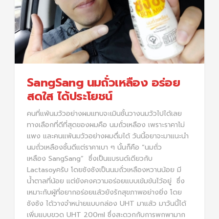
SangSang นมถั่วเหลือง อร่อย
สดใส ได้ประโยชน์
คนที่แพ้นมวัวอย่างผมแทบจะเมินชั้นวางนมวัวไปได้เลย
ทางเลือกที่ดีที่สุดของผมคือ นมถั่วเหลือง เพราะราคาไม่
แพง และคนแพ้นมวัวอย่างผมดื่มได้ วันนี้อยาจะมาแนะนำ
นมถั่วเหลืองชั้นดีแต่ราคาเบา ๆ นั้นก็คือ “นมถั่ว
เหลือง SangSang” ซึ่งเป็นแบรนด์เดียวกับ
Lactasoyครับ โดยซังซังเป็นนมถั่วเหลืองหวานน้อย มี
น้ำตาลที่น้อย แต่ยังคงความอร่อยแบบเข้มข้นไว้อยู่
ซึ่ง
เหมาะกับผู้ที่อยากอร่อยแล้วยังรักสุขภาพอย่างยิ่ง โดย
ซังซัง ได้วางจำหน่ายแบบกล่อง UHT มาแล้ว มาวันนี้ได้
เพิ่มแบบขวด UHT 200ml ซึ่งสะดวกกับการพกพามาก