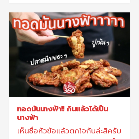
ทอดมันนางฟ้า!! กินแล้วได้เป็น
นางฟ้า
เห็นชื่อหัวข้อแล้วตกใจกันล่ะสิครับ