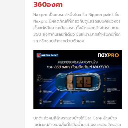
360องศา
Naxpro เป็นแบรนด์หนึ่งในเครือ Nippon paint ซึ่ง
Naxpro มีผลิตภัณฑ์ที่เกี่ยวกับดูแลรถแบบครบวงจร
ตั้งแต่หลังคารถยันรอรถ ทั้งข้างนอกข้างในรถ แบบ
360 องศากันเลยทีเดียว ซึ่งเหมาะมากสำหรับคนที่รัก
รถ หรือชอบล้างรถด้วยตัวเอง
ปกติแล้วผมก็ล้างรถเองบ้างให้Car Care ล้างบ้าง
แต่ตอนล้างเองสิ่งที่ใช้คือน้ำยาล้างรถครอบจักรวาล