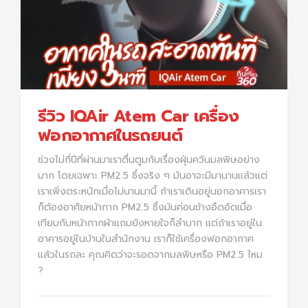
รีวิว IQAir Atem Car เครื่อง
ฟอกอากาศในรถยนต์
ช่วงไม่กี่ปีที่ผ่านมาเราตื่นตูมกับเรื่องฝุ่นควันมลพิษอย่าง
มาก โดยเฉพาะ PM2.5 ซึ่งจริง ๆ มันอาจะมีมานานแล้วแต่
เราเพิ่งตระหนักเมื่อไม่นานมานี้ ถ้าเราเดินอยู่นอกอาคารเรา
ก็ต้องอาศัยหน้ากาก PM2.5 ซึ่งมันค่อนข้างอึดอัดเมื่อ
เทียบกับหน้ากากผ้าแถมยังหายใจก็ลำบาก แต่ถ้าเราอยู่ใน
อาคารอยู่ในบ้านในสำนักงาน เราก็ใช้เครื่องฟอกอากาศ
แล้วในรถละ คุณคิดว่าจะรอดจากมลพิษหรือ PM2.5 ไหม
?