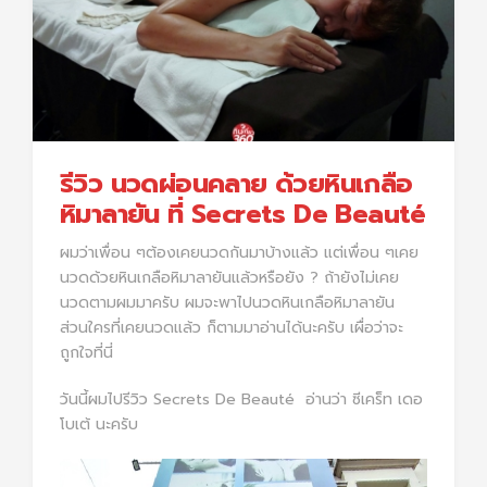
รีวิว นวดผ่อนคลาย ด้วยหินเกลือ
หิมาลายัน ที่ Secrets De Beauté
ผมว่าเพื่อน ๆต้องเคยนวดกันมาบ้างแล้ว แต่เพื่อน ๆเคย
นวดด้วยหินเกลือหิมาลายันแล้วหรือยัง ? ถ้ายังไม่เคย
นวดตามผมมาครับ ผมจะพาไปนวดหินเกลือหิมาลายัน
ส่วนใครที่เคยนวดแล้ว ก็ตามมาอ่านได้นะครับ เผื่อว่าจะ
ถูกใจที่นี่
วันนี้ผมไปรีวิว Secrets De Beauté
อ่านว่า ซีเคร็ท เดอ
โบเต้ นะครับ