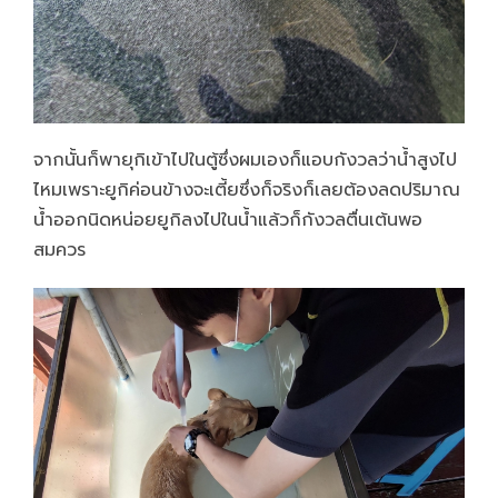
จากนั้นก็พายุกิเข้าไปในตู้ซึ่งผมเองก็แอบกังวลว่าน้ำสูงไป
ไหมเพราะยูกิค่อนข้างจะเตี้ยซึ่งก็จริงก็เลยต้องลดปริมาณ
น้ำออกนิดหน่อยยูกิลงไปในน้ำแล้วก็กังวลตื่นเต้นพอ
สมควร