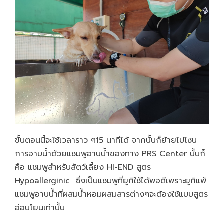
ขั้นตอนนี้จะใช้เวลาราว ๆ
15
นาทีได้ จากนั้นก็ย้ายไปโซน
การอาบน้ำด้วยแชมพูอาบน้ำของทาง
PRS Center นั้นก็
คือ แชมพูสำหรับสัตว์เลี้ยง HI-END สูตร
Hypoallerginic
ซึ่งเป็นแชมพูที่ยูกิใช้ได้พอดีเพราะยูกิแพ้
แชมพูอาบน้ำที่ผสมน้ำหอมผสมสารต่างๆจะต้องใช้แบบสูตร
อ่อนโยนเท่านั้น