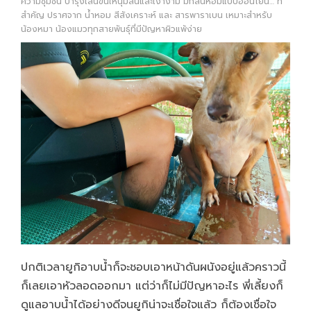
ความชุ่มชื่น บำรุงเส้นขนให้นุ่มลื่นและเงางาม มีกลิ่นหอมแบบอ่อนโยน… ที่
สำคัญ ปราศจาก น้ำหอม สีสังเคราะห์ และ สารพาราเบน เหมาะสำหรับ
น้องหมา น้องแมวทุกสายพันธุ์ที่มีปัญหาผิวแพ้ง่าย
ปกติเวลายูกิอาบน้ำก็จะชอบเอาหน้าดันผนังอยู่แล้วคราวนี้
ก็เลยเอาหัวลอดออกมา แต่ว่าก็ไม่มีปัญหาอะไร พี่เลี้ยงก็
ดูแลอาบน้ำได้อย่างดีจนยูกิน่าจะเชื่อใจแล้ว ก็ต้องเชื่อใจ