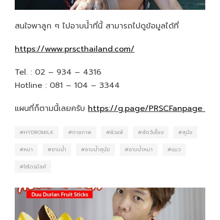
สนใจพาลูก ๆ ไปอาบน้ำที่นี้ สามารถไปดูข้อมูลได้ที่
https://www.prscthailand.com/
Tel. : 02 – 934 – 4316
Hotline : 081 – 104 – 3344
แผนที่ก็ตามนี้เลยครับ
https://g.page/PRSCFanpage
HYDROMILK
กายภาพ
ผิวแพ้
สัตว์เลี้ยง
สุนัข
หมา
อาบน้ำ
อาบน้ำสุนัข
อาบน้ำหมา
แมว
ไฮโดรมิลค์