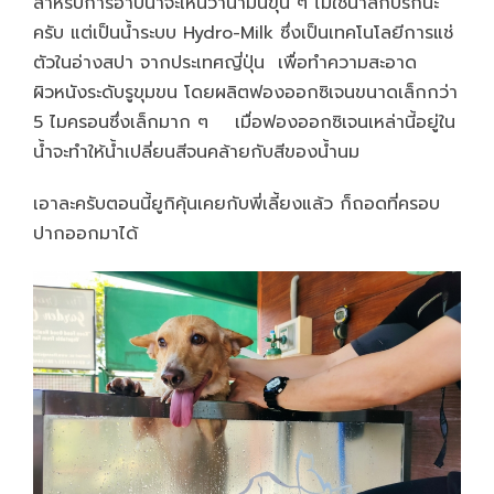
สำหรับการอาบน้ำจะเห็นว่าน้ำมันขุ่น ๆ ไม่ใช่น้ำสกปรกนะ
ครับ แต่เป็นน้ำระบบ
Hydro-Milk
ซึ่งเป็นเทคโนโลยีการแช่
ตัวในอ่างสปา จากประเทศญี่ปุ่น
เพื่อทำความสะอาด
ผิวหนังระดับรูขุมขน โดยผลิตฟองออกซิเจนขนาดเล็กกว่า
5
ไมครอนซึ่งเล็กมาก ๆ
เ
มื่อฟองออกซิเจนเหล่านี้อยู่ใน
น้ำจะทำให้น้ำเปลี่ยนสีจนคล้ายกับสีของน้ำนม
เอาละครับตอนนี้ยูกิคุ้นเคยกับพี่เลี้ยงแล้ว ก็ถอดที่ครอบ
ปากออกมาได้