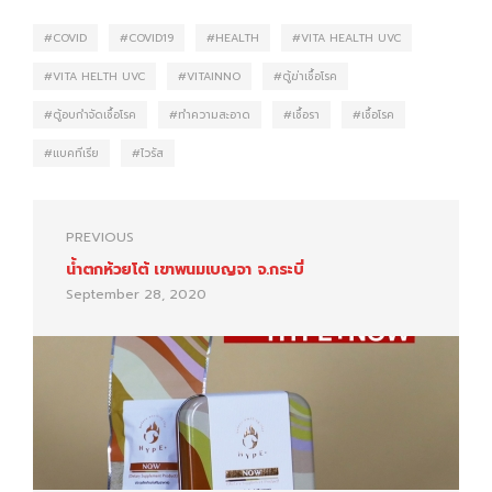
COVID
COVID19
HEALTH
VITA HEALTH UVC
VITA HELTH UVC
VITAINNO
ตู้ฆ่าเชื้อโรค
ตู้อบกำจัดเชื้อโรค
ทำความสะอาด
เชื้อรา
เชื้อโรค
แบคทีเรีย
ไวรัส
PREVIOUS
น้ำตกห้วยโต้ เขาพนมเบญจา จ.กระบี่
September 28, 2020