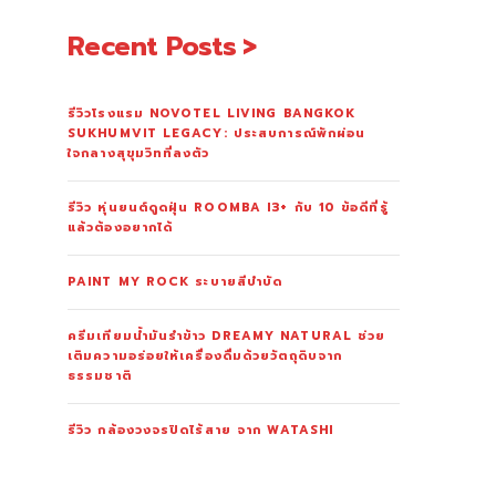
Recent Posts
รีวิวโรงแรม NOVOTEL LIVING BANGKOK
SUKHUMVIT LEGACY: ประสบการณ์พักผ่อน
ใจกลางสุขุมวิทที่ลงตัว
รีวิว หุ่นยนต์ดูดฝุ่น ROOMBA I3+ กับ 10 ข้อดีที่รู้
แล้วต้องอยากได้
PAINT MY ROCK ระบายสีบำบัด
ครีมเทียมน้ำมันรำข้าว DREAMY NATURAL ช่วย
เติมความอร่อยให้เครื่องดื่มด้วยวัตถุดิบจาก
ธรรมชาติ
รีวิว กล้องวงจรปิดไร้สาย จาก WATASHI