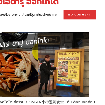
องโอตารุ ฮอกไกโด
่องเที่ยว
,
อาหาร
,
เที่ยวญี่ปุ่น
,
เที่ยวต่างประเทศ
NO COMMENT
อตารุ ฮอกไกโด ชื่อร้าน COMSEN小樽運河食堂 กัน ต้องบอกก่อน