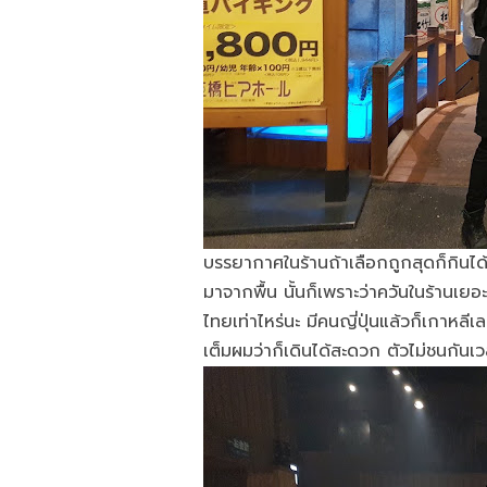
บรรยากาศในร้านถ้าเลือกถูกสุดก็กินได้
มาจากพื้น นั้นก็เพราะว่าควันในร้านเ
ไทยเท่าไหร่นะ มีคนญี่ปุ่นแล้วก็เกาหลีเล
เต็มผมว่าก็เดินได้สะดวก ตัวไม่ชนกัน